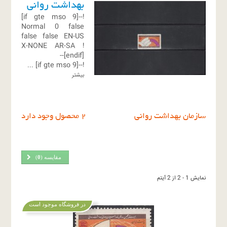
بهداشت روانی
!--[if gte mso 9]
Normal
0
false
false
false
EN-US
X-NONE
AR-SA
!
[endif]--
...
!--[if gte mso 9]
بیشتر
سازمان بهداشت روانی
2 محصول وجود دارد
مقایسه (
0
)
نمایش 1 - 2 از 2 آیتم
در فروشگاه موجود است