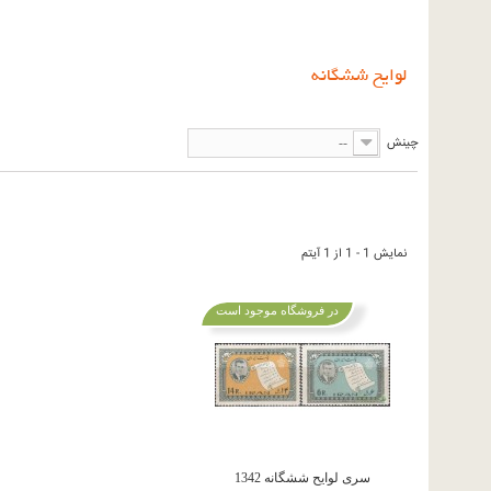
لوایح ششگانه
چینش
--
نمایش 1 - 1 از 1 آیتم
در فروشگاه موجود است
سری لوایح ششگانه 1342