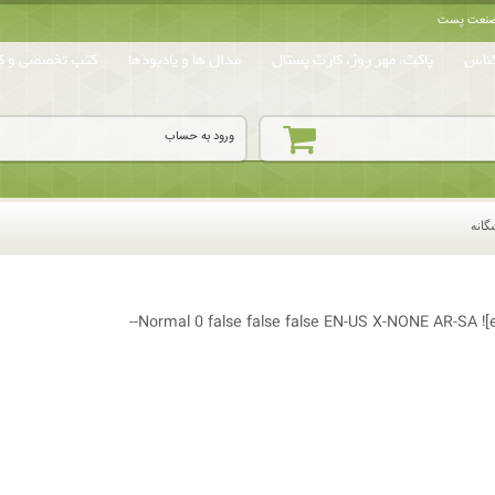
ه صنعت پست
ناس
پاکت، مهر روز، کارت پستال
مدال ها و یادبودها
کتب تخصصی و کا
ورود به حساب
گانه
Normal
0
false
false
false
EN-US
X-NONE
AR-SA
![