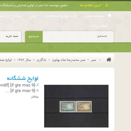
آخرین اطلاعیه ها :
حضور موسسه مانا تمبر در اولین همایش و نمایشگا
صفحه اصلی
تاریخچه و اصطلاحات
تمبر
سکه
اسک
تماس با ما
جستجو
سبد خرید
>
تمبر
>
تمبر محمدرضا شاه پهلوی
>
یادگاری
>
سال ١٣٤٢
>
لوایح شش
لوایح ششگانه
endif]--
!--[if gte mso 9]
...
!--[if gte mso 9]
بیشتر