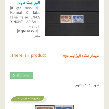
الیزابت دوم
!--[if gte mso 9]
Normal
0
false
false
false
EN-US
X-NONE
AR-SA
!
[endif]--
...
!--[if gte mso 9]
بیشتر
دیدار ملکه الیزابت دوم
There is 1 product.
مقایسه (
0
)
نمایش 1 - 1 از 1 آیتم
در فروشگاه موجود است