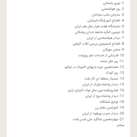
1- نوروز باستانی
2- روز هواشناسی
3- سازمان جلب سیاحان
4- افتتاح آموزشگاه نابینایان
5- نمایشگاه هفت هزار سال هنر ایران
6- دومین کنگره جامعه دندان پزشکان
7- دیدار هیلاسلاسی از ایران
8- افتتاح انستیتوی بررسی آفات گیاهی
9- جشن مهرگان
10- قدردانی از خدمات بانو روزولت
11- روز ملل متحد
12- هجدهمین دوره بازیهای المپیک در توکیو
13- روز کودک
14- سمینار منطقه ای گاز نفت
15- دیدار پادشاه بلژیک از ایران
16- هزارویکصدمین سال تولد ذکریای رازی
17- دیدار پادشاه نروژ از ایران
18- لوایح ششگانه
19- کنفرانس مقام زن
20- دیدار حبیب بورقیبه از ایران
21- چهاردهمین سالگرد ملی شدن نفت
بیشتر