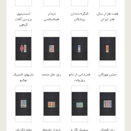
هفت هزار سال
کنگره دندان
دیدار
انستیتوی
هنر ایران
پزشکان
هیلاسلاسی
بررسی آفات
گیاهی
جشن مهرگان
قدردانی از بانو
روز ملل متحد
بازیهای المپیک
روزولت
توکیو
روز کودک
سمینار گاز و
دیدار پادشاه
تولد ذکریای