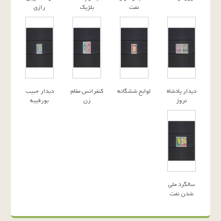
نفت
بلژیک
رازی
دیدار پادشاه
لوایح ششگانه
کنفرانس مقام
دیدار حبیب
نروژ
زن
بورقیبه
سالگرد ملی
شدن نفت