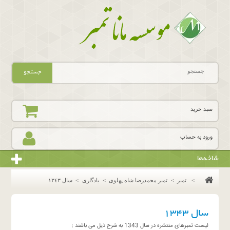
جستجو
سبد خرید
ورود به حساب
شاخه‌ها
>
تمبر
>
تمبر محمدرضا شاه پهلوی
>
یادگاری
>
سال ١٣٤٣
سال ١٣٤٣
لیست تمبرهای منتشره در سال 1343 به شرح ذیل می باشند :