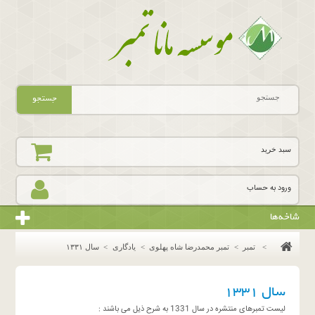
جستجو
سبد خرید
ورود به حساب
شاخه‌ها
>
تمبر
>
تمبر محمدرضا شاه پهلوی
>
یادگاری
>
سال ١٣٣١
سال ١٣٣١
لیست تمبرهای منتشره در سال 1331 به شرح ذیل می باشند :