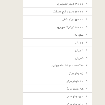
٢٠٠٠ دينار تصويرى
٥٠٠٠ دينار رايج مملكت
٥٠٠٠ دينار خطى
٥٠٠٠ دينار تصويرى
نيم ريال
١ ريال
٢ ريال
٥ ريال
سکه محمدرضا شاه پهلوی
٥ دينار برنز
١٠ دينار برنز
٢٥ دينار برنز
٥٠ دينار مسى
٥٠ دينار برنز