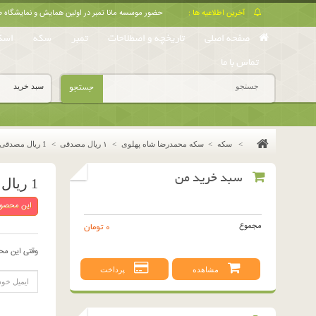
آخرین اطلاعیه ها :
حضور موسسه مانا تمبر در اولین همایش و نمایشگا
صفحه اصلی
تاریخچه و اصطلاحات
تمبر
سکه
اسک
تماس با ما
جستجو
سبد خرید
>
سکه
>
سکه محمدرضا شاه پهلوی
>
١ ريال مصدقى
>
1 ریال مصدقی 1335 (بانکی)
سبد خرید من
1 ریال مصدقی 1335 (بانکی)
این محصول
مجموع
0 تومان
وقتی این مح
مشاهده
پرداخت