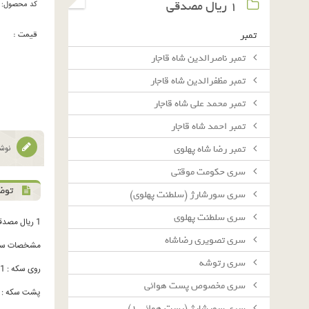
١ ريال مصدقى
کد محصول:
قیمت :
تمبر
تمبر ناصرالدین شاه قاجار
تمبر مظفرالدین شاه قاجار
تمبر محمد علی شاه قاجار
تمبر احمد شاه قاجار
تمبر رضا شاه پهلوی
نوشت
سرى حكومت موقتى
توض
سرى سورشارژ (سلطنت پهلوى)
سرى سلطنت پهلوى
1 ریال مصدقی (35)13
سرى تصويرى رضاشاه
مشخصات سک
سرى رتوشه
روی سکه : 1 ریال - محمدرضاشاه پهلوی شاهنشاه ایران - برگ زیتون و برگ بلوط - تاریخ
سرى مخصوص پست هوائى
پشت سکه : یک
سرى سورشارژ (پست هوائى ١)