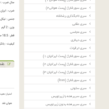
سال ضرب : (35)13
سرى سورشارژ (پست هوائى٢)
ضرب : ایران
سرى تاجگذارى رضاشاه
جنس : نیکل
سرى عقابى
وزن : 2 گرم
سرى مجلسى
قطر : 18.5 میلیمتر
سرى دينارى
کیفیت : بانکی C
سرى ترقيات
سرى سورشارژ (پست ايرانيان ١)
نقد 
سرى سورشارژ (پست ايرانيان ٢)
سرى سورشارژ (پست ايرانيان ٣)
سرى سورشارژ (Iran)
سرى ستونى
امتیاز دهید
سرى سربرهنه با زيرنويس
عنوان نقد
سرى سربرهنه بدون زيرنويس