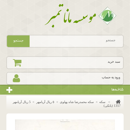
جستجو
سبد خرید
ورود به حساب
شاخه‌ها
>
سکه
>
سکه محمدرضا شاه پهلوی
>
٥ ريال آريامهر
>
5 ریال آریامهر
1357 (بانکی)