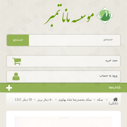
جستجو
سبد خرید
ورود به حساب
شاخه‌ها
>
سکه
>
سکه محمدرضا شاه پهلوی
>
٥٠ دينار برنز
>
50 دینار 1321
(بانکی)