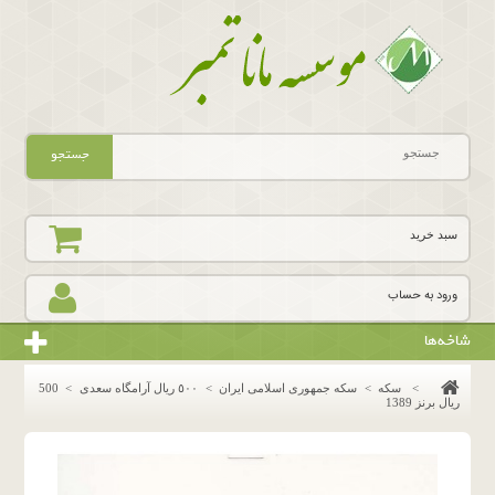
جستجو
سبد خرید
ورود به حساب
شاخه‌ها
>
سکه
>
سکه جمهوری اسلامی ایران
>
٥٠٠ ريال آرامگاه سعدى
>
500
ریال برنز 1389