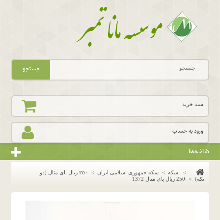
جستجو
سبد خرید
ورود به حساب
شاخه‌ها
>
سکه
>
سکه جمهوری اسلامی ایران
>
٢٥٠ ريال باى متال (دو
تكه)
>
250 ریال بای متال 1372