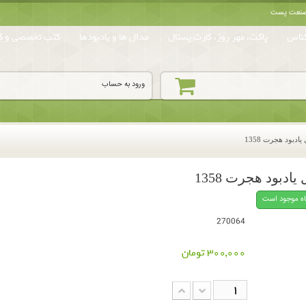
ه صنعت پست
ناس
پاکت، مهر روز، کارت پستال
مدال ها و یادبودها
کتب تخصصی و کا
ورود به حساب
اه موجود است
270064
300,000 تومان