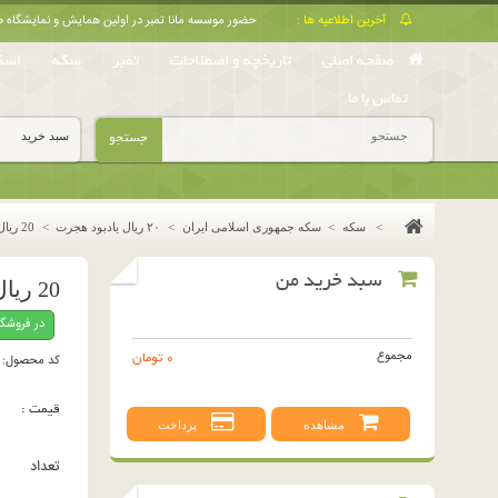
آخرین اطلاعیه ها :
حضور موسسه مانا تمبر در اولین همایش و نمایشگا
صفحه اصلی
تاریخچه و اصطلاحات
تمبر
سکه
اسک
تماس با ما
جستجو
سبد خرید
>
سکه
>
سکه جمهوری اسلامی ایران
>
٢٠ ريال يادبود هجرت
>
20 ریال یادبود هجرت 1358
سبد خرید من
20 ریال یادبود هجرت 1358
در فروشگ
مجموع
0 تومان
کد محصول:
قیمت :
مشاهده
پرداخت
تعداد