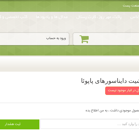
ه صنعت پست
ناس
پاکت، مهر روز، کارت پستال
مدال ها و یادبودها
کتب تخصصی و کا
ورود به حساب
یت دایناسورهای پاپوئا
 در انبار موجود نیست
صول موجودی داشت ، به من اطلاع بده
ثبت هشدار