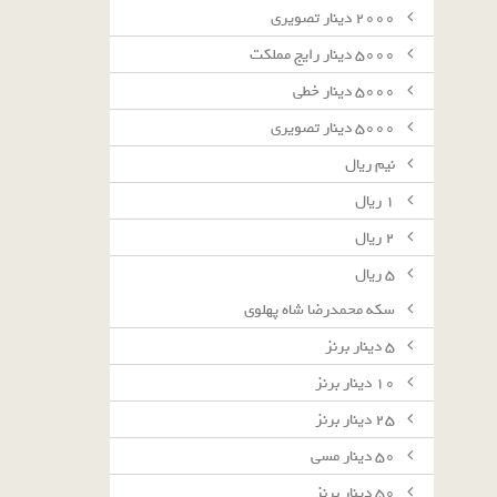
٢٠٠٠ دينار تصويرى
٥٠٠٠ دينار رايج مملكت
٥٠٠٠ دينار خطى
٥٠٠٠ دينار تصويرى
نيم ريال
١ ريال
٢ ريال
٥ ريال
سکه محمدرضا شاه پهلوی
٥ دينار برنز
١٠ دينار برنز
٢٥ دينار برنز
٥٠ دينار مسى
٥٠ دينار برنز