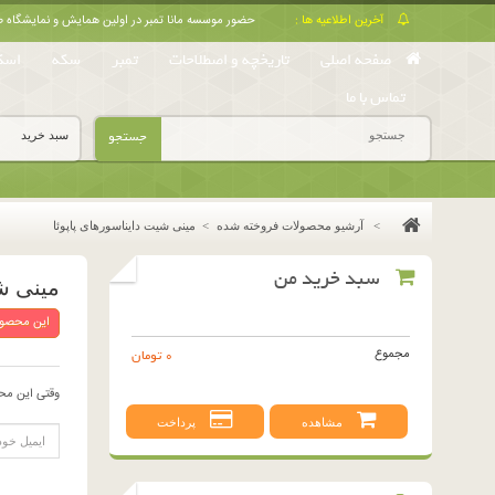
آخرین اطلاعیه ها :
حضور موسسه مانا تمبر در اولین همایش و نمایشگا
صفحه اصلی
تاریخچه و اصطلاحات
تمبر
سکه
اسک
تماس با ما
جستجو
سبد خرید
>
آرشیو محصولات فروخته شده
>
مینی شیت دایناسورهای پاپوئا
سبد خرید من
مینی ش
این محصول
مجموع
0 تومان
وقتی این مح
مشاهده
پرداخت