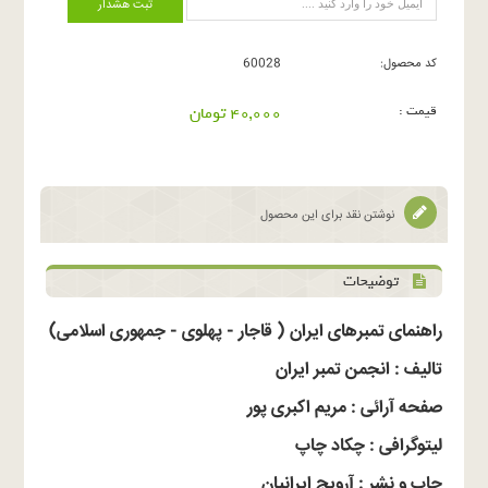
ثبت هشدار
کد محصول:
60028
قیمت :
40,000 تومان
نوشتن نقد برای این محصول
توضیحات
راهنمای تمبرهای ایران ( قاجار - پهلوی - جمهوری اسلامی)
تالیف : انجمن تمبر ایران
صفحه آرائی : مریم اکبری پور
لیتوگرافی : چکاد چاپ
چاپ و نشر : آرویج ایرانیان