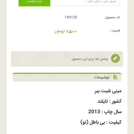
ثبت هشدار
کد محصول:
190125
قیمت :
6,500 تومان
نوشتن نقد برای این محصول
توضیحات
مینی شیت ببر
کشور : تایلند
سال چاپ : 2013
کیفیت : بی باطل (نو)