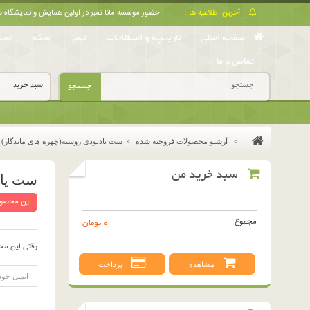
آخرین اطلاعیه ها :
حضور موسسه مانا تمبر در اولین همایش و نمایشگا
صفحه اصلی
تاریخچه و اصطلاحات
تمبر
سکه
اسک
تماس با ما
جستجو
سبد خرید
>
آرشیو محصولات فروخته شده
>
ست یادبودی روسیه(چهره های ماندگار)
سبد خرید من
ست یاد
این محصول
مجموع
0 تومان
وقتی این مح
مشاهده
پرداخت