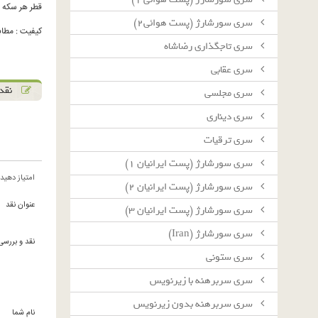
قطر هر سکه : 37 میلیم
سرى سورشارژ (پست هوائى٢)
کیفیت : مطابق 
سرى تاجگذارى رضاشاه
سرى عقابى
نقد 
سرى مجلسى
سرى دينارى
سرى ترقيات
سرى سورشارژ (پست ايرانيان ١)
امتیاز دهید
سرى سورشارژ (پست ايرانيان ٢)
عنوان نقد
سرى سورشارژ (پست ايرانيان ٣)
سرى سورشارژ (Iran)
نقد و بررسی
سرى ستونى
سرى سربرهنه با زيرنويس
سرى سربرهنه بدون زيرنويس
نام شما