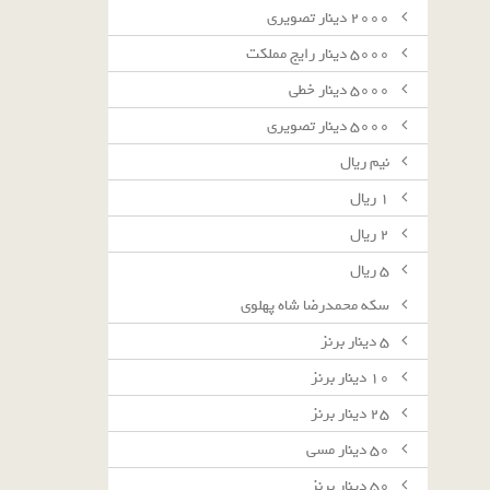
٢٠٠٠ دينار تصويرى
٥٠٠٠ دينار رايج مملكت
٥٠٠٠ دينار خطى
٥٠٠٠ دينار تصويرى
نيم ريال
١ ريال
٢ ريال
٥ ريال
سکه محمدرضا شاه پهلوی
٥ دينار برنز
١٠ دينار برنز
٢٥ دينار برنز
٥٠ دينار مسى
٥٠ دينار برنز