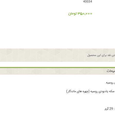
40034
350,000 تومان
ن نقد برای این محصول
یحات
 روسیه
رم