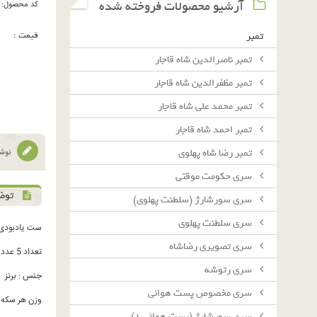
آرشیو محصولات فروخته شده
کد محصول:
قیمت :
تمبر
تمبر ناصرالدین شاه قاجار
تمبر مظفرالدین شاه قاجار
تمبر محمد علی شاه قاجار
تمبر احمد شاه قاجار
تمبر رضا شاه پهلوی
نوشت
سرى حكومت موقتى
توض
سرى سورشارژ (سلطنت پهلوى)
سرى سلطنت پهلوى
ست یادبودی
سرى تصويرى رضاشاه
تعداد 5 عدد سکه یادبودی روسیه (چهره های ماندگار)
سرى رتوشه
جنس : برنز
سرى مخصوص پست هوائى
وزن هر سکه : 29 گ
سرى سورشارژ (پست هوائى ١)