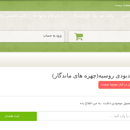
ه صنعت پست
ناس
پاکت، مهر روز، کارت پستال
مدال ها و یادبودها
کتب تخصصی و کا
ورود به حساب
بودی روسیه(چهره های ماندگار)
 در انبار موجود نیست
صول موجودی داشت ، به من اطلاع بده
ثبت هشدار