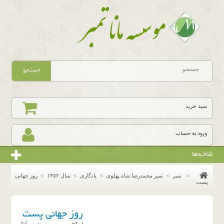
جستجو
سبد خرید
ورود به حساب
شاخه‌ها
>
تمبر
>
تمبر محمدرضا شاه پهلوی
>
یادگاری
>
سال ١٣٥٢
>
روز جهانی
پست
روز جهانی پست