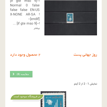
!--[if gte mso 9]
Normal
0
false
false
false
EN-US
X-NONE
AR-SA
!
[endif]--
...
!--[if gte mso 9]
بیشتر
روز جهانی پست
2 محصول وجود دارد
مقایسه (
0
)
نمایش 1 - 2 از 2 آیتم
در فروشگاه موجود است