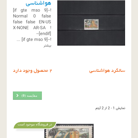
هواشناسی
!--[if gte mso 9]
Normal
0
false
false
false
EN-US
X-NONE
AR-SA
!
[endif]--
...
!--[if gte mso 9]
بیشتر
سالگرد هواشناسی
2 محصول وجود دارد
مقایسه (
0
)
نمایش 1 - 2 از 2 آیتم
در فروشگاه موجود است