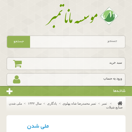
جستجو
سبد خرید
ورود به حساب
شاخه‌ها
>
تمبر
>
تمبر محمدرضا شاه پهلوی
>
یادگاری
>
سال ١٣٣٢
>
ملی شدن
صنایع شیلات
ملی شدن