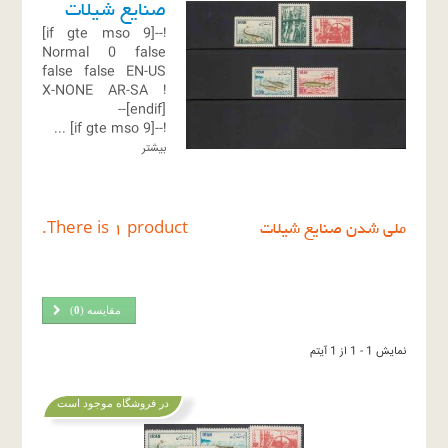
صنایع شیلات
!--[if gte mso 9]
Normal
0
false
false
false
EN-US
X-NONE
AR-SA
!
[endif]--
...
!--[if gte mso 9]
بیشتر
ملی شدن صنایع شیلات
There is 1 product.
مقایسه (
0
)
نمایش 1 - 1 از 1 آیتم
در فروشگاه موجود است