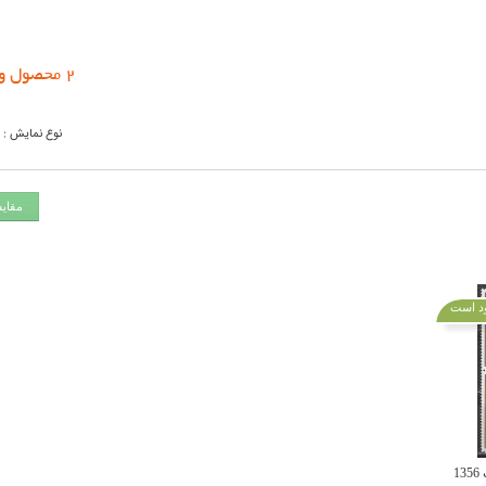
2 محصول وجود دارد
نوع نمایش :
مقای
د است
1