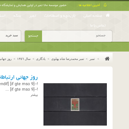
آخرین اطلاعیه ها :
حضور موسسه مانا تمبر در اولین همایش و نمایشگا
صفحه اصلی
تاریخچه و اصطلاحات
تمبر
سکه
اسک
تماس با ما
جستجو
سبد خرید
>
تمبر
>
تمبر محمدرضا شاه پهلوی
>
یادگاری
>
سال ١٣٥٦
>
روز جهانی
روز جهانی ارتباطا
endif]--
!--[if gte mso 9]
...
!--[if gte mso 9]
بیشتر