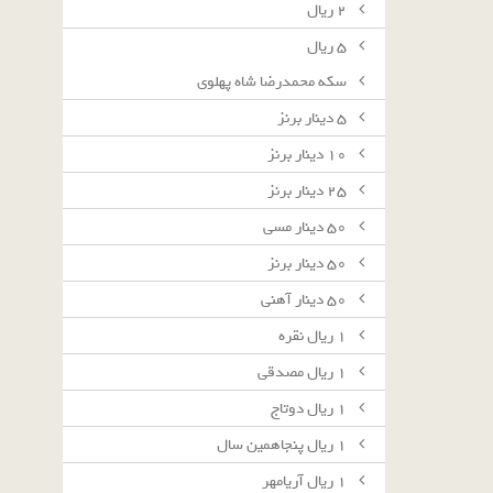
٢ ريال
٥ ريال
سکه محمدرضا شاه پهلوی
٥ دينار برنز
١٠ دينار برنز
٢٥ دينار برنز
٥٠ دينار مسى
٥٠ دينار برنز
٥٠ دينار آهنى
١ ريال نقره
١ ريال مصدقى
١ ريال دوتاج
١ ريال پنجاهمين سال
١ ريال آريامهر