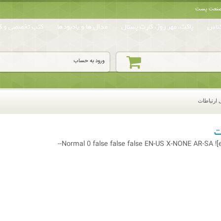
ه صنعت پست
ناس
پاکت، مهر روز، کارت پستال
مدال ها و یادبودها
کتب تخصصی و کا
ورود به حساب
 ارتباطات
ت
Normal
0
false
false
false
EN-US
X-NONE
AR-SA
![