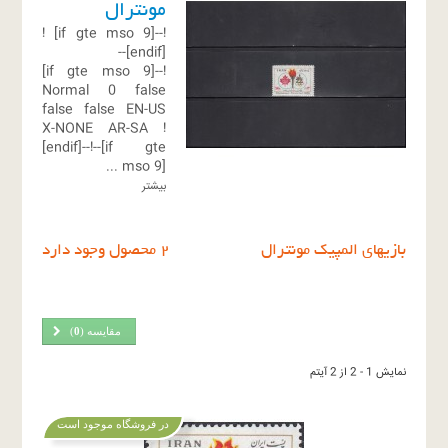
مونترال
!
!--[if gte mso 9]
[endif]--
!--[if gte mso 9]
Normal
0
false
false
false
EN-US
X-NONE
AR-SA
!
[endif]--!--[if gte
...
mso 9]
بیشتر
بازیهای المپیک مونترال
2 محصول وجود دارد
مقایسه (
0
)
نمایش 1 - 2 از 2 آیتم
در فروشگاه موجود است