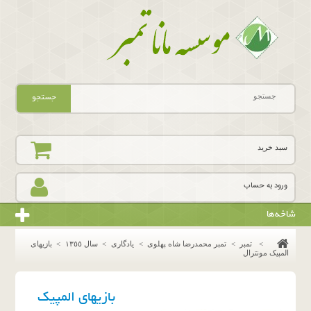
جستجو
سبد خرید
ورود به حساب
شاخه‌ها
>
تمبر
>
تمبر محمدرضا شاه پهلوی
>
یادگاری
>
سال ١٣٥٥
>
بازیهای
المپیک مونترال
بازیهای المپیک