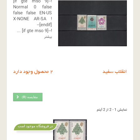
!--[if gte mso 9]
Normal
0
false
false
false
EN-US
X-NONE
AR-SA
!
[endif]--
...
!--[if gte mso 9]
بیشتر
انقلاب سفید
2 محصول وجود دارد
مقایسه (
0
)
نمایش 1 - 2 از 2 آیتم
در فروشگاه موجود است