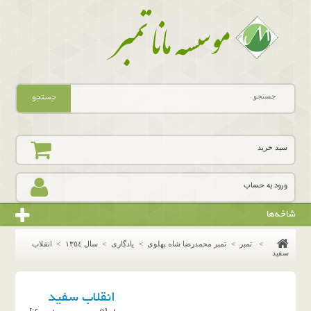
جستجو
سبد خرید
ورود به حساب
شاخه‌ها
>
تمبر
>
تمبر محمدرضا شاه پهلوی
>
یادگاری
>
سال ١٣٥٤
>
انقلاب
سفید
انقلاب سفید