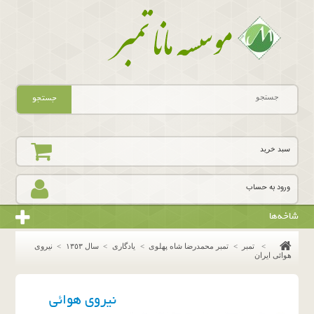
جستجو
سبد خرید
ورود به حساب
شاخه‌ها
>
تمبر
>
تمبر محمدرضا شاه پهلوی
>
یادگاری
>
سال ١٣٥٣
>
نیروی
هوائی ایران
نیروی هوائی