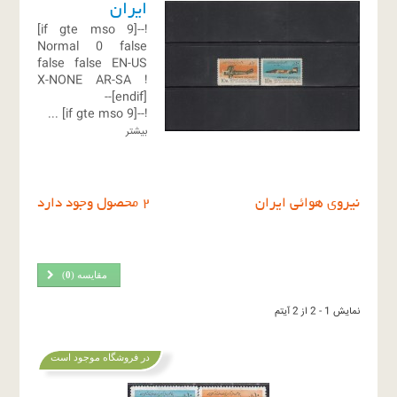
ایران
!--[if gte mso 9]
Normal
0
false
false
false
EN-US
X-NONE
AR-SA
!
[endif]--
...
!--[if gte mso 9]
بیشتر
نیروی هوائی ایران
2 محصول وجود دارد
مقایسه (
0
)
نمایش 1 - 2 از 2 آیتم
در فروشگاه موجود است