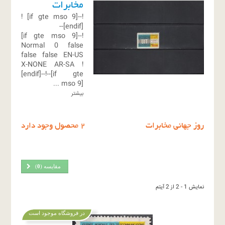
مخابرات
!
!--[if gte mso 9]
[endif]--
!--[if gte mso 9]
Normal
0
false
false
false
EN-US
X-NONE
AR-SA
!
[endif]--!--[if gte
...
mso 9]
بیشتر
روز جهانی مخابرات
2 محصول وجود دارد
مقایسه (
0
)
نمایش 1 - 2 از 2 آیتم
در فروشگاه موجود است