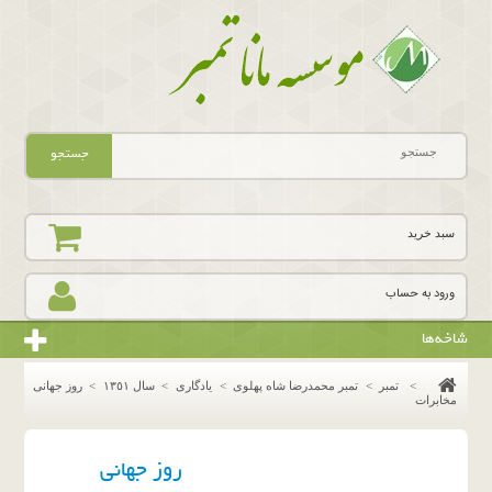
جستجو
سبد خرید
ورود به حساب
شاخه‌ها
>
تمبر
>
تمبر محمدرضا شاه پهلوی
>
یادگاری
>
سال ١٣٥١
>
روز جهانی
مخابرات
روز جهانی