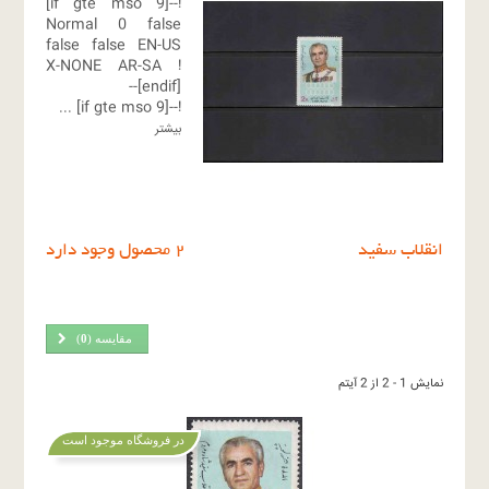
!--[if gte mso 9]
Normal
0
false
false
false
EN-US
X-NONE
AR-SA
!
[endif]--
...
!--[if gte mso 9]
بیشتر
انقلاب سفید
2 محصول وجود دارد
مقایسه (
0
)
نمایش 1 - 2 از 2 آیتم
در فروشگاه موجود است