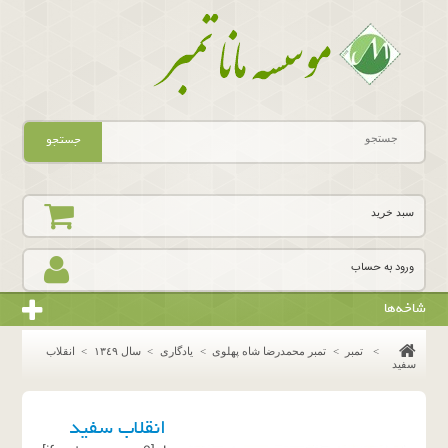
جستجو
سبد خرید
ورود به حساب
شاخه‌ها
>
تمبر
>
تمبر محمدرضا شاه پهلوی
>
یادگاری
>
سال ١٣٤٩
>
انقلاب
سفید
انقلاب سفید