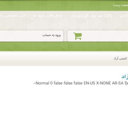
ه صنعت پست
ناس
پاکت، مهر روز، کارت پستال
مدال ها و یادبودها
کتب تخصصی و کا
ورود به حساب
کشتی آزاد
اد
Normal
0
false
false
false
EN-US
X-NONE
AR-SA
![