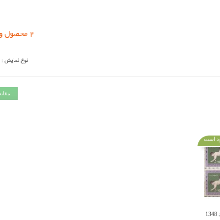
2 محصول وجود دارد
نوع نمایش :
مقای
د است
1