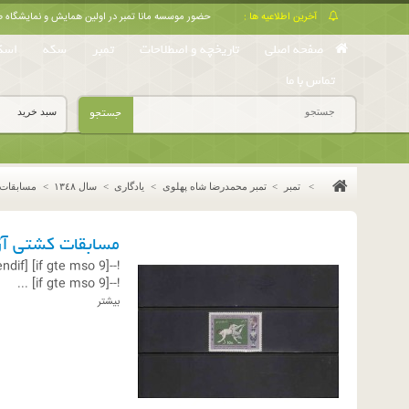
آخرین اطلاعیه ها :
حضور موسسه مانا تمبر در اولین همایش و نمایشگا
صفحه اصلی
تاریخچه و اصطلاحات
تمبر
سکه
اسک
تماس با ما
جستجو
سبد خرید
>
تمبر
>
تمبر محمدرضا شاه پهلوی
>
یادگاری
>
سال ١٣٤٨
>
مسابقات 
مسابقات کشتی آز
endif]--
!--[if gte mso 9]
...
!--[if gte mso 9]
بیشتر