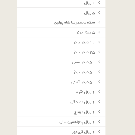
٢ ريال
٥ ريال
سکه محمدرضا شاه پهلوی
٥ دينار برنز
١٠ دينار برنز
٢٥ دينار برنز
٥٠ دينار مسى
٥٠ دينار برنز
٥٠ دينار آهنى
١ ريال نقره
١ ريال مصدقى
١ ريال دوتاج
١ ريال پنجاهمين سال
١ ريال آريامهر