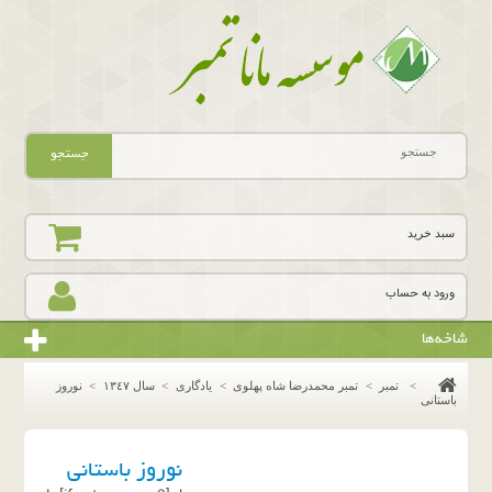
جستجو
سبد خرید
ورود به حساب
شاخه‌ها
>
تمبر
>
تمبر محمدرضا شاه پهلوی
>
یادگاری
>
سال ١٣٤٧
>
نوروز
باستانی
نوروز باستانی