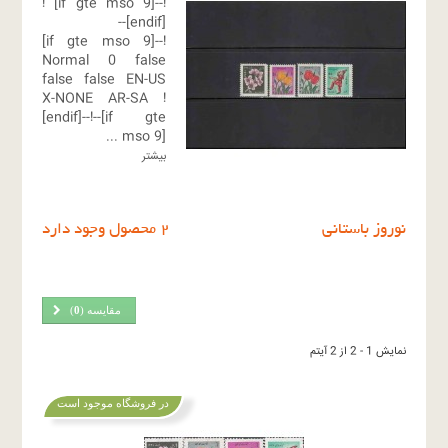
!
!--[if gte mso 9]
[endif]--
!--[if gte mso 9]
Normal
0
false
false
false
EN-US
X-NONE
AR-SA
!
[endif]--!--[if gte
...
mso 9]
بیشتر
نوروز باستانی
2 محصول وجود دارد
مقایسه (
0
)
نمایش 1 - 2 از 2 آیتم
در فروشگاه موجود است