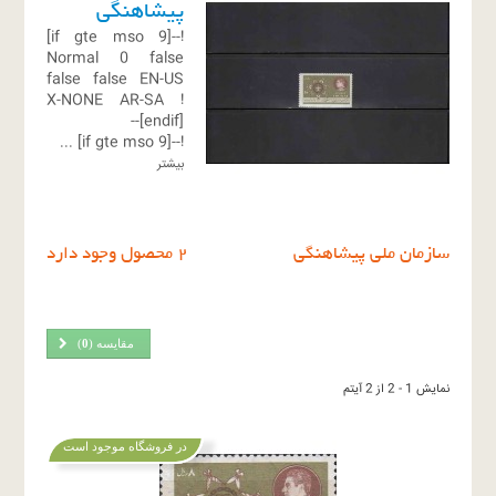
پیشاهنگی
!--[if gte mso 9]
Normal
0
false
false
false
EN-US
X-NONE
AR-SA
!
[endif]--
...
!--[if gte mso 9]
بیشتر
سازمان ملی پیشاهنگی
2 محصول وجود دارد
مقایسه (
0
)
نمایش 1 - 2 از 2 آیتم
در فروشگاه موجود است