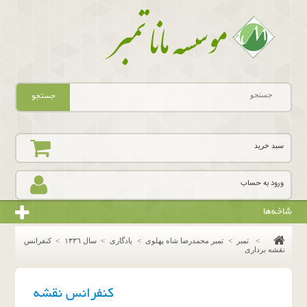
جستجو
سبد خرید
ورود به حساب
شاخه‌ها
>
تمبر
>
تمبر محمدرضا شاه پهلوی
>
یادگاری
>
سال ١٣٣٦
>
کنفرانس
نقشه برداری
کنفرانس نقشه