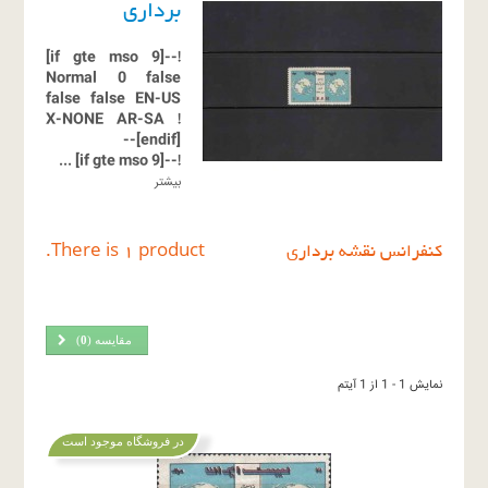
برداری
!--[if gte mso 9]
Normal
0
false
false
false
EN-US
X-NONE
AR-SA
!
[endif]--
...
!--[if gte mso 9]
بیشتر
کنفرانس نقشه برداری
There is 1 product.
مقایسه (
0
)
نمایش 1 - 1 از 1 آیتم
در فروشگاه موجود است