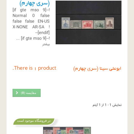
(سری چهارم)
!--[if gte mso 9]
Normal
0
false
false
false
EN-US
X-NONE
AR-SA
!
[endif]--
...
!--[if gte mso 9]
بیشتر
ابوعلی سینا (سری چهارم)
There is 1 product.
مقایسه (
0
)
نمایش 1 - 1 از 1 آیتم
در فروشگاه موجود است