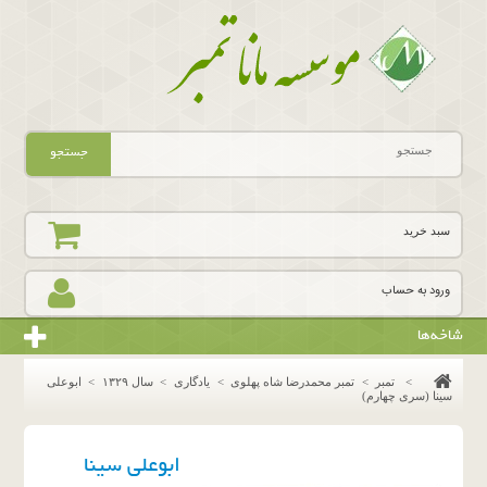
جستجو
سبد خرید
ورود به حساب
شاخه‌ها
>
تمبر
>
تمبر محمدرضا شاه پهلوی
>
یادگاری
>
سال ١٣٢٩
>
ابوعلی
سینا (سری چهارم)
ابوعلی سینا