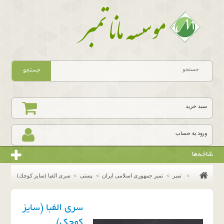
جستجو
سبد خرید
ورود به حساب
شاخه‌ها
>
تمبر
>
تمبر جمهوری اسلامی ایران
>
پستی
>
سرى الفبا (سايز كوچك)
سرى الفبا (سايز
كوچك)