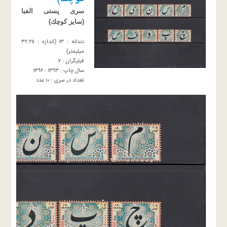
سرى پستى الفبا
(سايز كوچك)
دندانه : ١٣ (اندازه : ٣٢.٢٥
ميليمتر)
فیلیگران : ٧
سال چاپ : ١٣٩٣ - ١٣٩٢
تعداد در سرى : ١٠ عدد