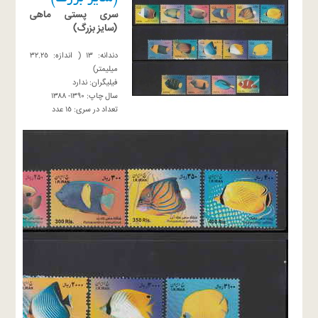
سرى پستى ماهى
(سايز بزرگ)
دندانه: ١٣ ( اندازه: ٣٢.٢٥
ميليمتر)
فيليگران: ندارد
سال چاپ: ١٣٩٠- ١٣٨٨
تعداد در سرى: ١٥ عدد