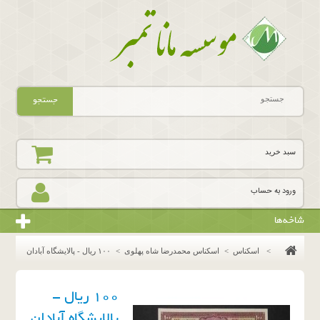
جستجو
سبد خرید
ورود به حساب
شاخه‌ها
>
اسکناس
>
اسکناس محمدرضا شاه پهلوی
>
١٠٠ ريال - پالايشگاه آبادان
١٠٠ ريال -
پالايشگاه آبادان