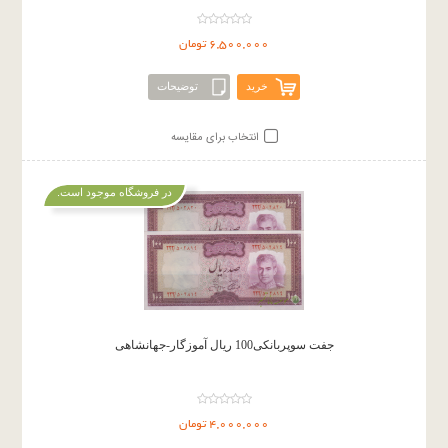
6,500,000 تومان
خرید
توضیحات
انتخاب برای مقایسه
در فروشگاه موجود است.
جفت سوپربانکی100 ریال آموزگار-جهانشاهی
4,000,000 تومان