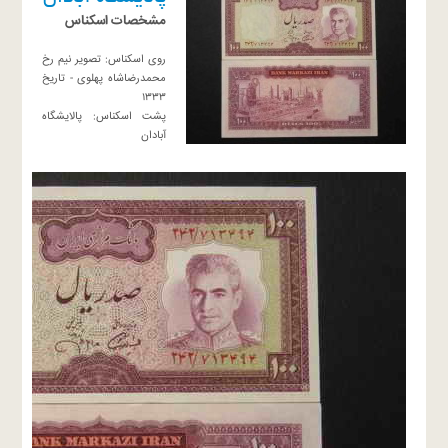
مشخصات اسكناس
روى اسكناس: تصوير نيم رخ
محمدرضاشاه پهلوى - تاريخ
١٣٣٣
پشت اسكناس: پالايشگاه
آبادان