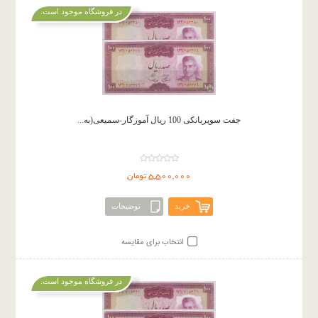
در فروشگاه موجود است.
جفت سوپربانکی 100 ریال آموزگار-سمیعی(به...
5,500,000 تومان
خرید
توضیحات
انتخاب برای مقایسه
در فروشگاه موجود است.