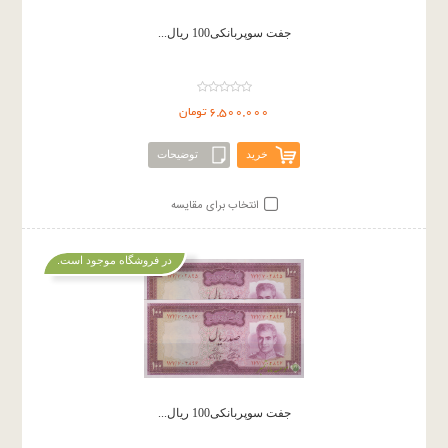
جفت سوپربانکی100 ریال...
6,500,000 تومان
خرید
توضیحات
انتخاب برای مقایسه
در فروشگاه موجود است.
جفت سوپربانکی100 ریال...