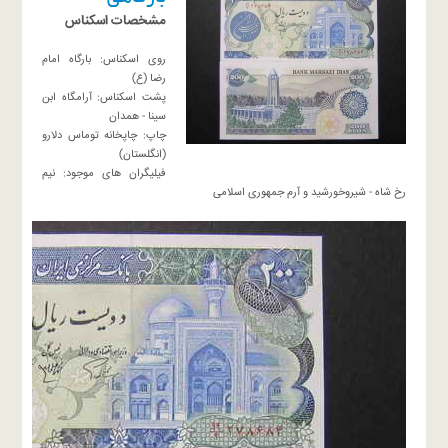
مشخصات اسكناس
روى اسكناس: بارگاه امام
رضا (ع)
پشت اسكناس: آرامگاه ابن
سينا - همدان
چاپ: چاپخانه توماس دلارو
(انگلستان)
فيليگران هاى موجود: نيم
رخ شاه - شيروخورشيد و آرم جمهورى اسلامى