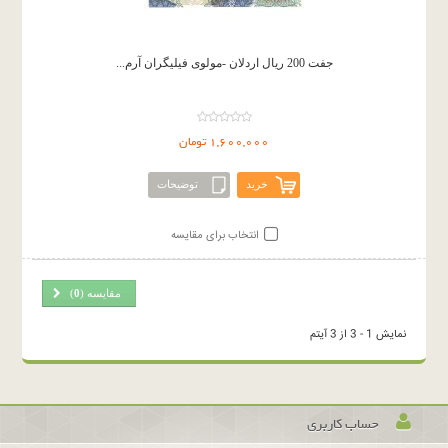
جفت 200 ریال اردلان -مولوی فیلیگران آرم...
1,600,000 تومان
خرید
توضیحات
انتخاب برای مقایسه
مقایسه (
0
)
نمایش 1 - 3 از 3 آیتم
حساب کاربری