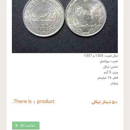
سال ضرب: 1305 و 1307
ضرب: بروکسل
جنس: نیکل
وزن: 3 گرم
قطر: 19 میلیمتر
بیشتر
٥٠ دينار نيكل
There is 1 product.
مقایسه (
0
)