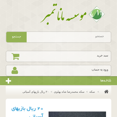
جستجو
سبد خرید
ورود به حساب
شاخه‌ها
>
سکه
>
سکه محمدرضا شاه پهلوی
>
٢٠ ريال بازيهاى آسيائى
٢٠ ريال بازيهاى
آسيائى