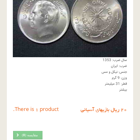
سال ضرب: 1353
ضرب: ایران
جنس: نیکل و مس
وزن: 9 گرم
قطر: 31 میلیمتر
بیشتر
٢٠ ريال بازيهاى آسيائى
There is 1 product.
مقایسه (
0
)