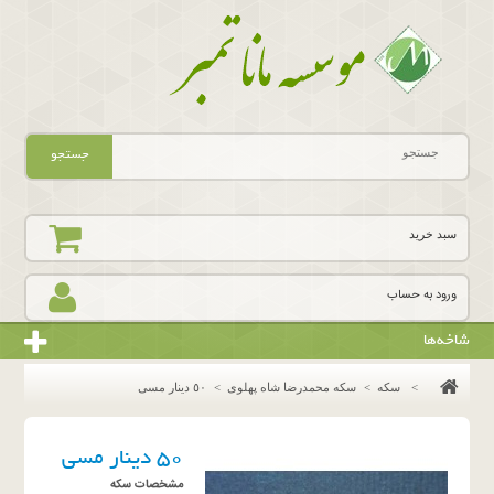
جستجو
سبد خرید
ورود به حساب
شاخه‌ها
>
سکه
>
سکه محمدرضا شاه پهلوی
>
٥٠ دينار مسى
٥٠ دينار مسى
مشخصات سکه