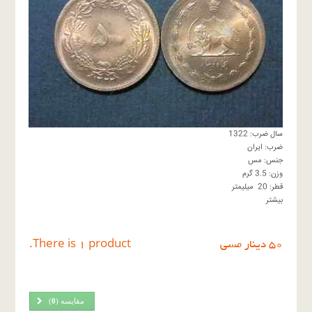
سال ضرب: 1322
ضرب: ایران
جنس: مس
وزن: 3.5 گرم
قطر: 20 میلیمتر
بیشتر
٥٠ دينار مسى
There is 1 product.
مقایسه (
0
)