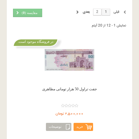
قبلی
1
2
بعدی
مقایسه (
0
)
نمایش 1 - 12 از 20 آیتم
در فروشگاه موجود است.
جفت تراول 50 هزار تومانی مظاهری
2,500,000 تومان
خرید
توضیحات