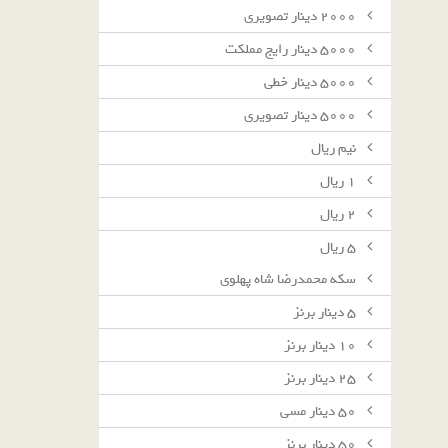
٢٠٠٠ دينار تصويرى
٥٠٠٠ دينار رايج مملكت
٥٠٠٠ دينار خطى
٥٠٠٠ دينار تصويرى
نيم ريال
١ ريال
٢ ريال
٥ ريال
سکه محمدرضا شاه پهلوی
٥ دينار برنز
١٠ دينار برنز
٢٥ دينار برنز
٥٠ دينار مسى
٥٠ دينار برنز