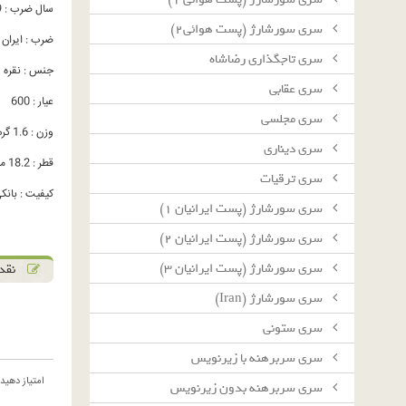
سال ضرب : 1329
سرى سورشارژ (پست هوائى٢)
ضرب : ایران
سرى تاجگذارى رضاشاه
جنس : نقره
سرى عقابى
عیار : 600
سرى مجلسى
وزن : 1.6 گرم
سرى دينارى
قطر : 18.2 میلیمتر
سرى ترقيات
کیفیت : بانکی C
سرى سورشارژ (پست ايرانيان ١)
سرى سورشارژ (پست ايرانيان ٢)
سرى سورشارژ (پست ايرانيان ٣)
نقد 
سرى سورشارژ (Iran)
سرى ستونى
سرى سربرهنه با زيرنويس
امتیاز دهید
سرى سربرهنه بدون زيرنويس