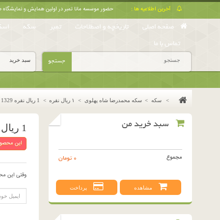
آخرین اطلاعیه ها :
حضور موسسه مانا تمبر در اولین همایش و نمایشگا
صفحه اصلی
تاریخچه و اصطلاحات
تمبر
سکه
اسک
تماس با ما
جستجو
سبد خرید
>
سکه
>
سکه محمدرضا شاه پهلوی
>
١ ريال نقره
>
1 ریال نقره 1329 (بانکی)
سبد خرید من
1 ریال نقره 1329 (بانکی)
این محصول
مجموع
0 تومان
وقتی این مح
مشاهده
پرداخت