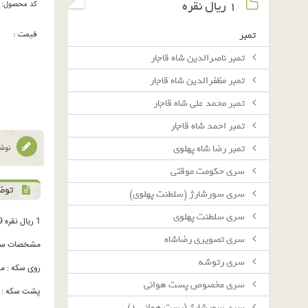
١ ريال نقره
کد محصول:
قیمت :
تمبر
تمبر ناصرالدین شاه قاجار
تمبر مظفرالدین شاه قاجار
تمبر محمد علی شاه قاجار
تمبر احمد شاه قاجار
تمبر رضا شاه پهلوی
نوشت
سرى حكومت موقتى
توض
سرى سورشارژ (سلطنت پهلوى)
سرى سلطنت پهلوى
1 ریال نقره 1329
سرى تصويرى رضاشاه
مشخصات سک
سرى رتوشه
روی سکه : محمدرضاشاه په
سرى مخصوص پست هوائى
پشت سکه : 1 ریال - شیرو خورشید - برگ زیتون و برگ بلوط - تا
سرى سورشارژ (پست هوائى ١)