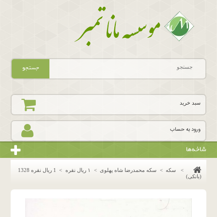
جستجو
سبد خرید
ورود به حساب
شاخه‌ها
>
سکه
>
سکه محمدرضا شاه پهلوی
>
١ ريال نقره
>
1 ریال نقره 1328
(بانکی)