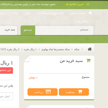
آخرین اطلاعیه ها :
حضور موسسه مانا تمبر در اولین همایش و نمایشگا
صفحه اصلی
تاریخچه و اصطلاحات
تمبر
سکه
اسک
تماس با ما
جستجو
سبد خرید
>
سکه
>
سکه محمدرضا شاه پهلوی
>
١ ريال نقره
>
1 ریال نقره 1322 (بانکی)
سبد خرید من
1 ریال نقره 1322 (بانکی)
این محصول
مجموع
0 تومان
وقتی این مح
مشاهده
پرداخت