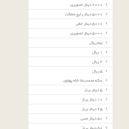
٢٠٠٠ دينار تصويرى
٥٠٠٠ دينار رايج مملكت
٥٠٠٠ دينار خطى
٥٠٠٠ دينار تصويرى
نيم ريال
١ ريال
٢ ريال
٥ ريال
سکه محمدرضا شاه پهلوی
٥ دينار برنز
١٠ دينار برنز
٢٥ دينار برنز
٥٠ دينار مسى
٥٠ دينار برنز