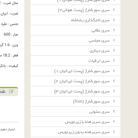
سال ضرب : 1322
سرى سورشارژ (پست هوائى٢)
ضرب : ایران
سرى تاجگذارى رضاشاه
جنس : نقره
سرى عقابى
عیار : 600
سرى مجلسى
وزن : 1.6 گرم
سرى دينارى
قطر : 18.2 میلیمتر
سرى ترقيات
کیفیت : بانکی C
سرى سورشارژ (پست ايرانيان ١)
سرى سورشارژ (پست ايرانيان ٢)
سرى سورشارژ (پست ايرانيان ٣)
نقد 
سرى سورشارژ (Iran)
سرى ستونى
سرى سربرهنه با زيرنويس
امتیاز دهید
سرى سربرهنه بدون زيرنويس