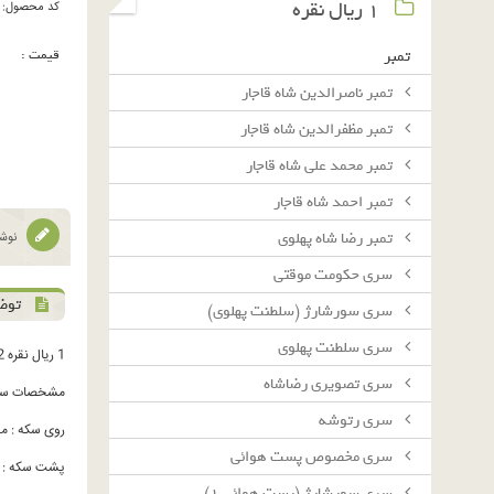
١ ريال نقره
کد محصول:
قیمت :
تمبر
تمبر ناصرالدین شاه قاجار
تمبر مظفرالدین شاه قاجار
تمبر محمد علی شاه قاجار
تمبر احمد شاه قاجار
تمبر رضا شاه پهلوی
نوشت
سرى حكومت موقتى
توض
سرى سورشارژ (سلطنت پهلوى)
سرى سلطنت پهلوى
1 ریال نقره 1322
سرى تصويرى رضاشاه
مشخصات سک
سرى رتوشه
روی سکه : محمدرضاشاه په
سرى مخصوص پست هوائى
پشت سکه : 1 ریال - شیرو خورشید - برگ زیتون و برگ بلوط - تا
سرى سورشارژ (پست هوائى ١)