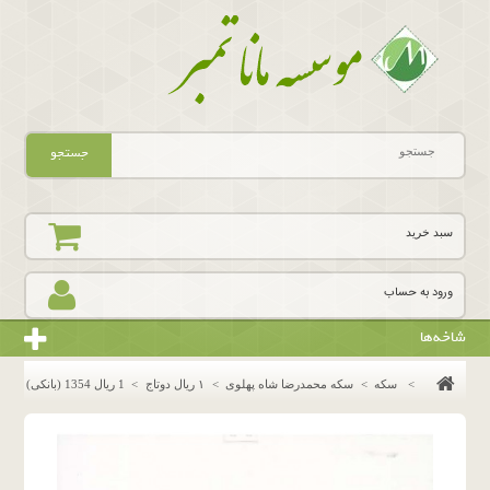
جستجو
سبد خرید
ورود به حساب
شاخه‌ها
>
سکه
>
سکه محمدرضا شاه پهلوی
>
١ ريال دوتاج
>
1 ریال 1354 (بانکی)