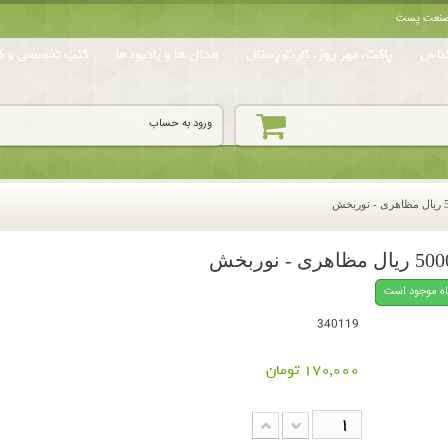
ه صنعت پست
ناس
پاکت، مهر روز، کارت پستال
مدال ها و یادبودها
کتب تخصصی و کا
ورود به حساب
اه موجود است
340119
170,000 تومان