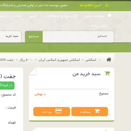
آخرین اطلاعیه ها :
حضور موسسه مانا تمبر در اولین همایش و نمایشگا
صفحه اصلی
تاریخچه و اصطلاحات
تمبر
سکه
اسک
تماس با ما
جستجو
سبد خرید
>
اسکناس
>
اسکناس جمهوری اسلامی ایران
>
٥٠٠٠ ريال
>
جفت 5000 ریال مظاهری - نوربخش
سبد خرید من
جفت 5000 ریال مظاهری - نوربخش
در فروشگ
مجموع
0 تومان
کد محصول:
قیمت :
مشاهده
پرداخت
تعداد