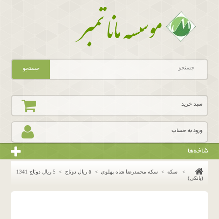
جستجو
سبد خرید
ورود به حساب
شاخه‌ها
>
سکه
>
سکه محمدرضا شاه پهلوی
>
٥ ريال دوتاج
>
5 ریال دوتاج 1341
(بانکی)