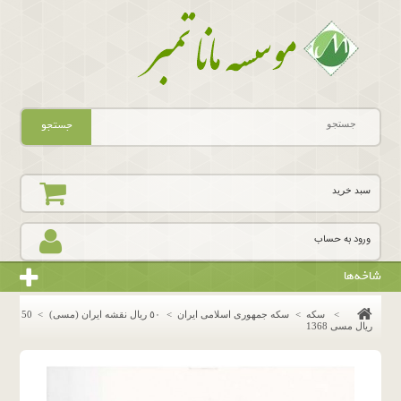
جستجو
سبد خرید
ورود به حساب
شاخه‌ها
>
سکه
>
سکه جمهوری اسلامی ایران
>
٥٠ ريال نقشه ايران (مسى)
>
50
ریال مسی 1368