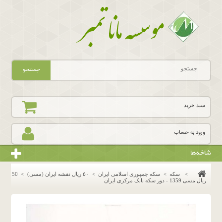
جستجو
سبد خرید
ورود به حساب
شاخه‌ها
>
سکه
>
سکه جمهوری اسلامی ایران
>
٥٠ ريال نقشه ايران (مسى)
>
50
ریال مسی 1359 - دور سکه بانک مرکزی ایران