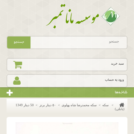
جستجو
سبد خرید
ورود به حساب
شاخه‌ها
>
سکه
>
سکه محمدرضا شاه پهلوی
>
٥٠ دينار برنز
>
50 دینار 1349
(بانکی)