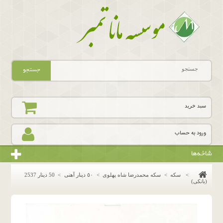
جستجو
سبد خرید
ورود به حساب
شاخه‌ها
>
سکه
>
سکه محمدرضا شاه پهلوی
>
٥٠ دينار آهنى
>
50 دینار 2537
(بانکی)