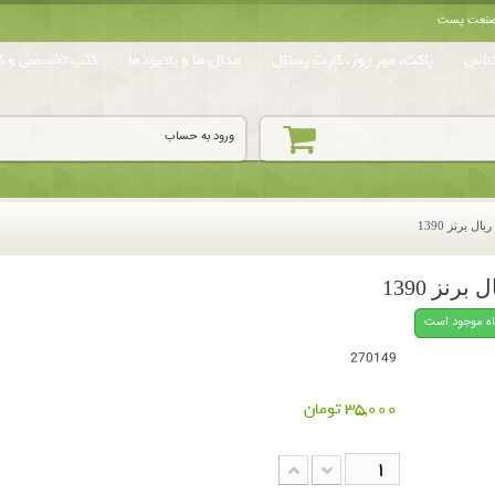
ه صنعت پست
ناس
پاکت، مهر روز، کارت پستال
مدال ها و یادبودها
کتب تخصصی و کا
ورود به حساب
اه موجود است
270149
35,000 تومان