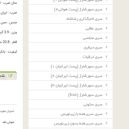
سال ضرب : 1390
سرى سورشارژ (پست هوائى٢)
ضرب : ایران
سرى تاجگذارى رضاشاه
جنس : مس - ن
سرى عقابى
وزن : 3.9 گرم
سرى مجلسى
قطر : 20.8 میلیمتر
سرى دينارى
کیفیت : بانکی C
سرى ترقيات
سرى سورشارژ (پست ايرانيان ١)
نقد 
سرى سورشارژ (پست ايرانيان ٢)
سرى سورشارژ (پست ايرانيان ٣)
سرى سورشارژ (Iran)
سرى ستونى
امتیاز دهید
سرى سربرهنه با زيرنويس
عنوان نقد
سرى سربرهنه بدون زيرنويس