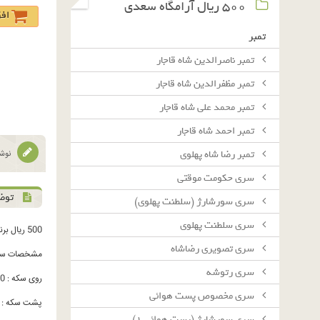
٥٠٠ ريال آرامگاه سعدى
اف
تمبر
تمبر ناصرالدین شاه قاجار
تمبر مظفرالدین شاه قاجار
تمبر محمد علی شاه قاجار
تمبر احمد شاه قاجار
تمبر رضا شاه پهلوی
نوشت
سرى حكومت موقتى
توض
سرى سورشارژ (سلطنت پهلوى)
سرى سلطنت پهلوى
500 ریال برنز 1390
سرى تصويرى رضاشاه
مشخصات سک
سرى رتوشه
روی سکه : 500 ریال - جمهوری اسلامی ایران - خوشه گندم - تاریخ
سرى مخصوص پست هوائى
پشت سکه : آ
سرى سورشارژ (پست هوائى ١)