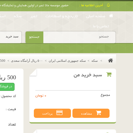
آخرین اطلاعیه ها :
حضور موسسه مانا تمبر در اولین همایش و نمایشگا
صفحه اصلی
تاریخچه و اصطلاحات
تمبر
سکه
اسک
تماس با ما
جستجو
سبد خرید
>
سکه
>
سکه جمهوری اسلامی ایران
>
٥٠٠ ريال آرامگاه سعدى
>
500 ریال برنز 1390
سبد خرید من
500 ریال برنز 1390
در فروشگ
مجموع
0 تومان
کد محصول:
قیمت :
مشاهده
پرداخت
تعداد