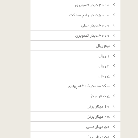
٢٠٠٠ دينار تصويرى
٥٠٠٠ دينار رايج مملكت
٥٠٠٠ دينار خطى
٥٠٠٠ دينار تصويرى
نيم ريال
١ ريال
٢ ريال
٥ ريال
سکه محمدرضا شاه پهلوی
٥ دينار برنز
١٠ دينار برنز
٢٥ دينار برنز
٥٠ دينار مسى
٥٠ دينار برنز