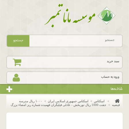
جستجو
سبد خرید
ورود به حساب
شاخه‌ها
>
اسکناس
>
اسکناس جمهوری اسلامی ایران
>
١٠٠٠ ريال مدرسه
فيضيه
>
جفت 1000 ریال نوربخش - عادلی فیلیگران فهمیده شماره ریز امضاء بزرگ