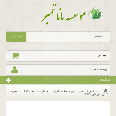
جستجو
سبد خرید
ورود به حساب
شاخه‌ها
>
تمبر
>
تمبر جمهوری اسلامی ایران
>
یادگاری
>
سال ١٣٨١
>
سری
کامل تمبرهای 1381